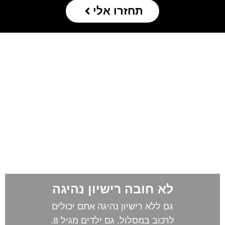
תחזרו אלי
כולם יכולים!
אנחנו נדאג להכל 🙂
כדי להבטיח מקסימום הנאה ומינימום התעסקות,
הפעילות שלנו כוללת בתוכה את הכל מקצה לקצה והיא
מותאמת אישית לכל רוכב/רוכבת בין אם זו הפעם
הראשונה או העשירית שלהם במסלול המרוצים. רק לדבר
איתנו, לתאם מועד ואנחנו כבר נדאג לכל השאר!
לא חובה רישיון נהיגה
גם ללא רישיון נהיגה אתם יכולים
לרכוב במסלול. גם ילדים מגיל 8.