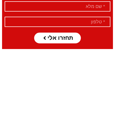
תחזרו אלי
כולם יכולים!
אנחנו נדאג להכל 🙂
כדי להבטיח מקסימום הנאה ומינימום התעסקות,
הפעילות שלנו כוללת בתוכה את הכל מקצה לקצה והיא
מותאמת אישית לכל רוכב/רוכבת בין אם זו הפעם
הראשונה או העשירית שלהם במסלול המרוצים. רק