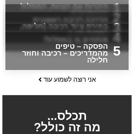
1
היכרות עם הצוות, המסלול
והאופנועים
2
הדרכה רכיבה ראשונית
3
בחירת ציוד רכיבה (חליפה,
כפפות וכו..)
4
פותחים גז במסלול!
הפסקה – טיפים
5
מהמדריכים – רכיבה וחוזר
חלילה
אני רוצה לשמוע עוד
תכלס...
מה זה כולל?