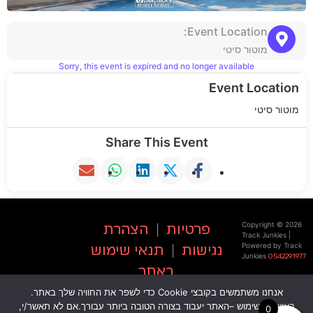
Event Location:
מוטור סיטי
Sorry, this event is expired and no longer available
Event Location
מוטור סיטי
Share This Event
Copyright © 2026
פרטיות
|
הצהרת
Track Junkies |
Powered by Track
נגישות
|
תנאי שימוש
Junkies
0542291977
באתר
אנחנו משתמשים בקובצי Cookie כדי לשפר את החוויה שלך באתר.
באישור השימוש –האתר יעבוד בצורה הטובה ביותר עבורך.אם לא תאשר/י,
0