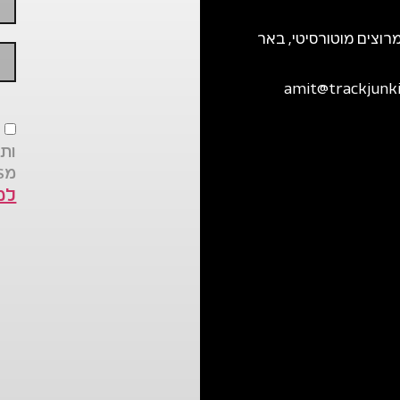
רוצים מוטורסיטי, באר
amit@trackjunkie
א
ותו
מTRACK JUNKIES בהתאם
למ