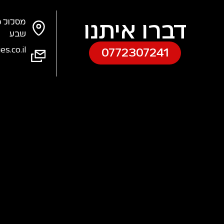
מסלול מ
דברו איתנו
שבע
s.co.il
0772307241