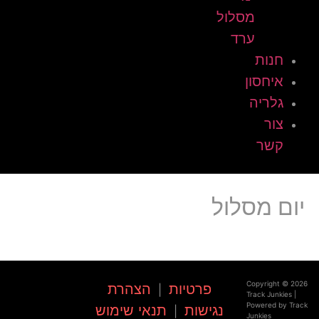
מסלול
ערד
חנות
איחסון
גלריה
צור
קשר
יום מסלול
Copyright © 2026
פרטיות
הצהרת
|
Track Junkies |
Powered by Track
נגישות
תנאי שימוש
|
Junkies