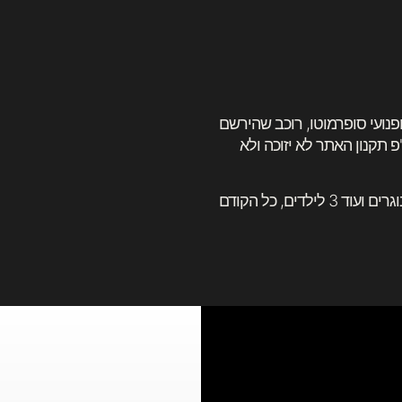
פנועי סופרמוטו, רוכב שהירשם
פ תקנון האתר לא יזוכה ולא
* השכרת המיניבייק היא בהזמנה מראש, יש סה"כ 6 אופנועים למבוגרים ועוד 3 לילדים, כל הקודם