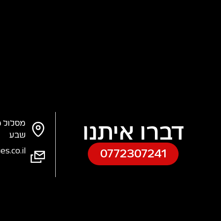
מסלול מ
דברו איתנו
שבע
s.co.il
0772307241