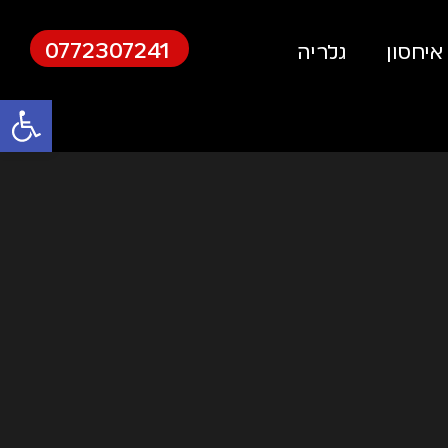
0772307241
איחסון
גלריה
פתח