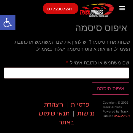
0772307241
פתח
איפוס סיסמה
שכחת את הסיסמה? יש להזין את שם המשתמש או כתובת
האימייל. הוראות איפוס הסיסמה ישלחו באימייל.
שם משתמש או כתובת אימייל
*
איפוס סיסמה
Copyright © 2026
פרטיות
|
הצהרת
Track Junkies |
Powered by Track
נגישות
|
תנאי שימוש
Junkies
0542291977
באתר