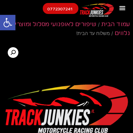
0772307241
פתח
עמוד הבית
/
שיפורים לאופנועי מסלול ומוצרים
נלווים
/ משלוח עד הבית!