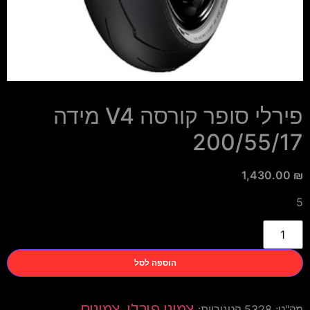
פירלי סופר קורסה V4 מידה
200/55/17
1,430.00
₪
5
הוספה לסל
מק"ט:
5328
קטגוריות:
צמיגי פירלי
,
צמיגים