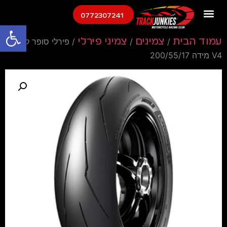
0772307241
פתח
עמוד הבית
/
צמיגים
/
צמיגי פירלי
/ פירלי סופר קורסה
V4 מידה 200/55/17