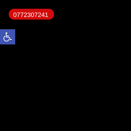
0772307241
פתח