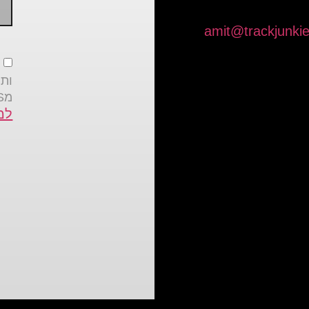
amit@trackjunkies
א
ותו
מTRACK JUNKIES בהתאם
למ