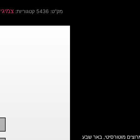
צמיגי 
מק"ט:
5436
קטגוריות:
רוצים מוטורסיטי, באר שבע