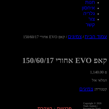
חנות
איחסון
גלריה
צור
קשר
עמוד הבית
צמיגים
/
/ קאפ EVO אחורי 150/60/17
קאפ EVO אחורי 150/60/17
1,140.00
₪
המלאי אזל
צמיגים
קטגוריה:
Copyright © 2026
Track Junkies |
פרטיות
הצהרת
|
Powered by Track