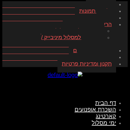
עמוד בית
גלריית תמונות
חנות
הרשמה לימי מסלול
הרשמה ליום מסלול
הרשמה למסלול מיניבייק /
קארט
השכרת אופנועים
שירותי אחסון
תקנון ומדיניות פרטיות
לוגו אתר track junkies
דף הבית
השכרת אופנועים
קארטינג
ימי מסלול