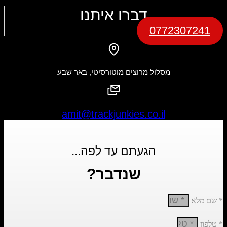
דברו איתנו
0772307241
מסלול מרוצים מוטורסיטי, באר שבע
amit@trackjunkies.co.il
הגעתם עד לפה...
שנדבר?
* שם מלא
* טלפון