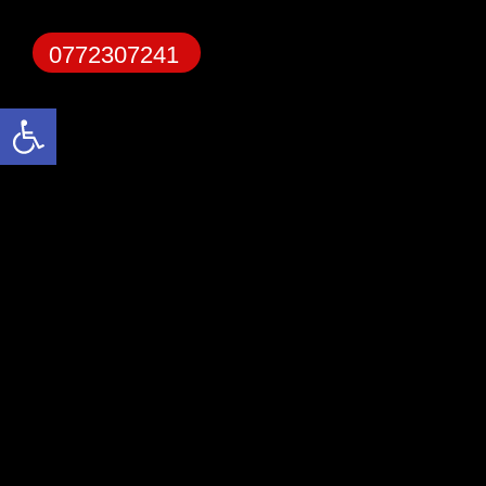
0772307241
פתח