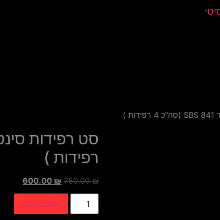
יטי
ת )
רפידות )
600.00
₪
750.00
₪
הוספה לסל