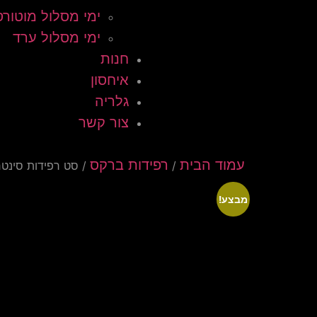
ימי מסלול מוטורס
ימי מסלול ערד
חנות
איחסון
גלריה
צור קשר
עמוד הבית
רפידות ברקס
/
/ סט רפידות סינטר 841 SBS (סה"כ 4 רפידו
מבצע!