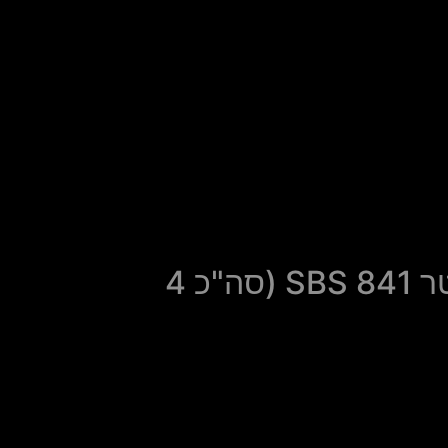
סט רפידות סינטר 841 SBS (סה"כ 4