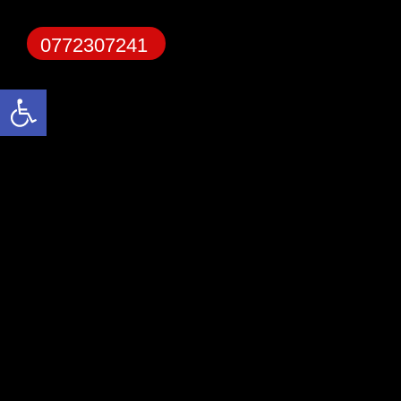
0772307241
פתח